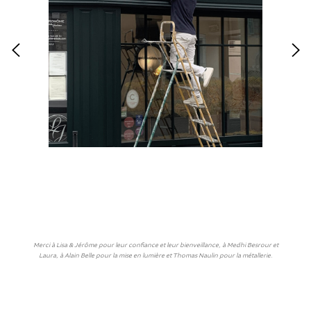
Merci à Lisa & Jérôme pour leur confiance et leur bienveillance, à Medhi Besrour et
Laura, à Alain Belle pour la mise en lumière et Thomas Naulin pour la métallerie.