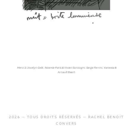
Merci à Jocelyn Gelé, Noemie Paris & Vivien Sonzogni, Serge Ferrini, Vanessa &
Arnault Baert.
2026 — TOUS DROITS RÉSERVÉS — RACHEL BENOIT
CONVERS
MENTIONS LÉGALES
|
CONTACT