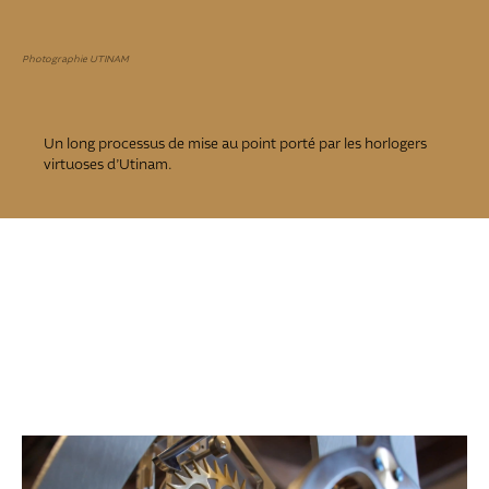
Photographie UTINAM
Un long processus de mise au point porté par les horlogers
virtuoses d’Utinam.